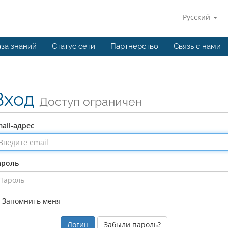
Русский
за знаний
Статус сети
Партнерство
Связь с нами
Вход
Доступ ограничен
ail-адрес
ароль
Запомнить меня
Забыли пароль?