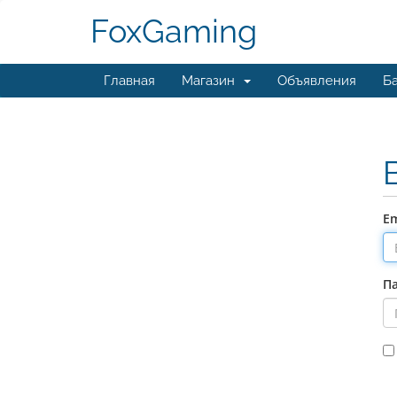
FoxGaming
Главная
Магазин
Объявления
Ба
Em
П