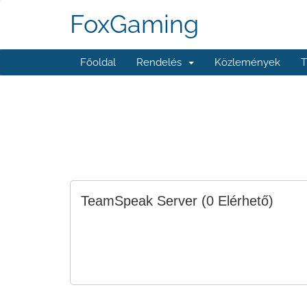
FoxGaming
Főoldal
Rendelés
Közlemények
T
TeamSpeak Server
(0 Elérhető)