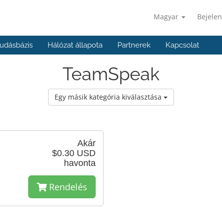
Magyar
Bejelen
udásbázis
Hálózat állapota
Partnerek
Kapcsolat
TeamSpeak
Egy másik kategória kiválasztása
Akár
$0.30 USD
havonta
Rendelés