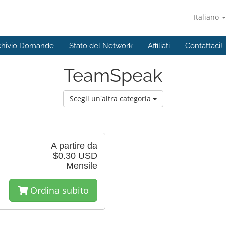
Italiano
chivio Domande
Stato del Network
Affiliati
Contattaci!
TeamSpeak
Scegli un'altra categoria
A partire da
$0.30 USD
Mensile
Ordina subito