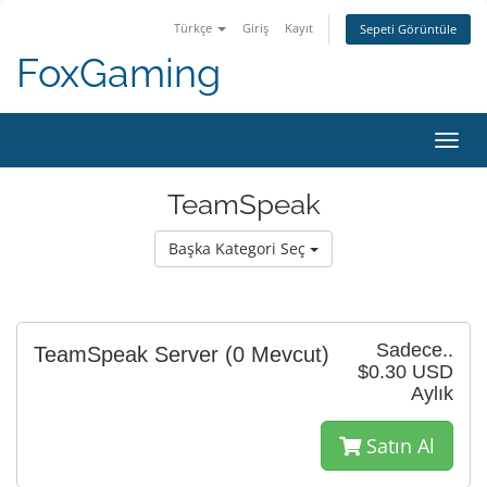
Türkçe
Giriş
Kayıt
Sepeti Görüntüle
FoxGaming
Gezi
değiş
TeamSpeak
Başka Kategori Seç
Sadece..
TeamSpeak Server
(0 Mevcut)
$0.30 USD
Aylık
Satın Al