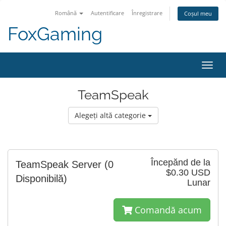
Română
Autentificare
Înregistrare
Coșul meu
FoxGaming
Navi
Toggl
TeamSpeak
Alegeți altă categorie
Începănd de la
TeamSpeak Server
(0
$0.30 USD
Disponibilă)
Lunar
Comandă acum